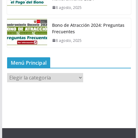
8 agosto, 2025
Bono de Atracción 2024: Preguntas
Frecuentes
8 agosto, 2025
Menú Principal
M
e
n
ú
P
r
i
n