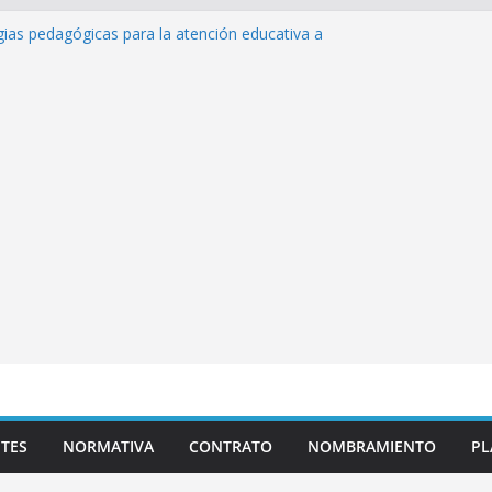
gias pedagógicas para la atención educativa a
n Trastorno del Espectro Autista (TEA)
 Desempeño Excepcional Ordinaria EDD Inicial
ama de actividades
 Plazas para el proceso de Reasignación
rúEduca Escuela»
ntos de inteligencia artificial y su aplicación
educativo»
TES
NORMATIVA
CONTRATO
NOMBRAMIENTO
PL