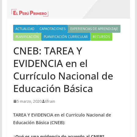
ACTUALIDAD
CAPACITACIONES
EXPERIENCIAS DE APRENDIZAJE
PLANIFICACIÓN
PLANIFICACIÓN CURRICULAR
RECURSOS
CNEB: TAREA Y
EVIDENCIA en el
Currículo Nacional de
Educación Básica
5 marzo, 2020
Efrain
TAREA Y EVIDENCIA en el Currículo Nacional de
Educación Básica (CNEB):
¿Qué es una
evidencia
de acuerdo al CNEB?