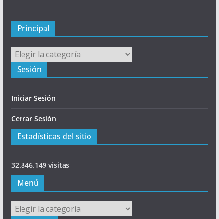
p
a
l
Principal
Principal
Sesión
Iniciar Sesión
Cerrar Sesión
Estadísticas del sitio
32.846.149 visitas
Menú
Menú