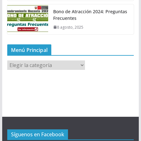
Bono de Atracción 2024: Preguntas
Frecuentes
8 agosto, 2025
Menú Principal
M
e
n
ú
P
r
i
n
c
Síguenos en Facebook
i