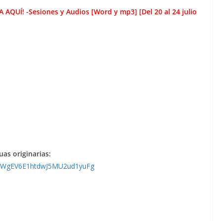
Í! -Sesiones y Audios [Word y mp3] [Del 20 al 24 julio
as originarias:
51sFWgEV6E1htdwJ5MU2ud1yuFg