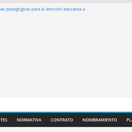
ias pedagógicas para la atención educativa a
 Trastorno del Espectro Autista (TEA)
 Desempeño Excepcional Ordinaria EDD Inicial
ma de actividades
 Plazas para el proceso de Reasignación
úEduca Escuela»
tos de inteligencia artificial y su aplicación
educativo»
TES
NORMATIVA
CONTRATO
NOMBRAMIENTO
PL