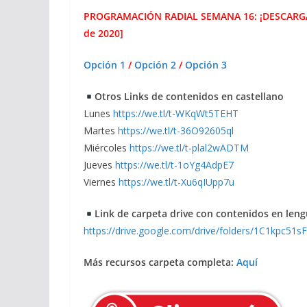
PROGRAMACIÓN RADIAL SEMANA 16: ¡DESCARGA AQU
de 2020]
Opción 1
/
Opción 2
/
Opción 3
Otros Links de contenidos en castellano
Lunes
https://we.tl/t-WKqWt5TEHT
Martes
https://we.tl/t-36O92605ql
Miércoles
https://we.tl/t-plal2wADTM
Jueves
https://we.tl/t-1oYg4AdpE7
Viernes
https://we.tl/t-Xu6qIUpp7u
Link de carpeta drive con contenidos en lengu
https://drive.google.com/drive/folders/1C1kpc
Más recursos carpeta completa:
Aquí